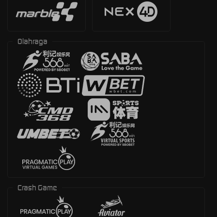
Olahraga
Crash Game