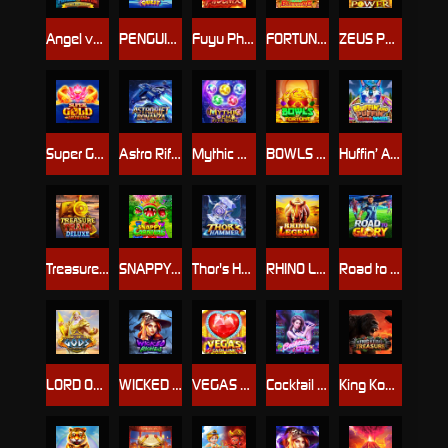
Angel vs Devil Ultimate Goal Showdown
PENGUIN QUEST
Fuyu Phoenix
FORTUNE GOD BLESSING
ZEUS POWER
Super Gold Arowana
Astro Rift Bonanza
Mythic Gems: Five Realms
BOWLS OF FORTUNE
Huffin’ And Puffin’ Ultra Wheel
Treasure Train Deluxe
SNAPPY CARNIVAL
Thor's Hammer
RHINO LEGEND
Road to Glory
LORD OF THE GODS
WICKED RICHES
VEGAS CASH LINK
Cocktail City
King Kong Treasure