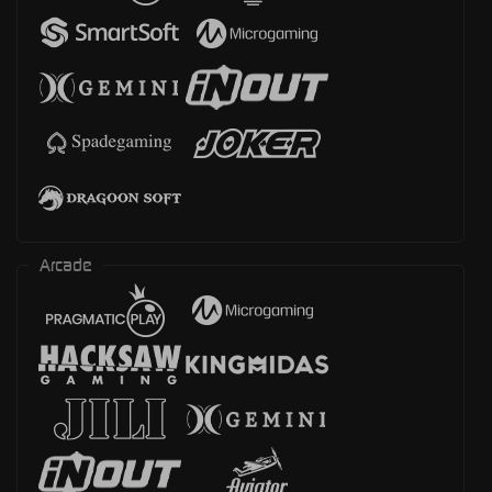
Arcade