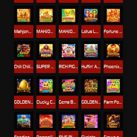
Mahjong Fortune 3
MAHJONG FORTUNE
MAHJONG BONUS
Lotus Lanterns: Dragon's Fortune
Fortune Mahjong
Chili Chili Hot
SUPER HEROINE
RICH PIGGIES
Huffin’ And Puffin’ Rising
Phoenix Link - Collection
GOLDEN DRAGON EGG
Clucky Cash
Gems Bonanza
GOLDEN FAFAFA
Farm Fortune Wheel