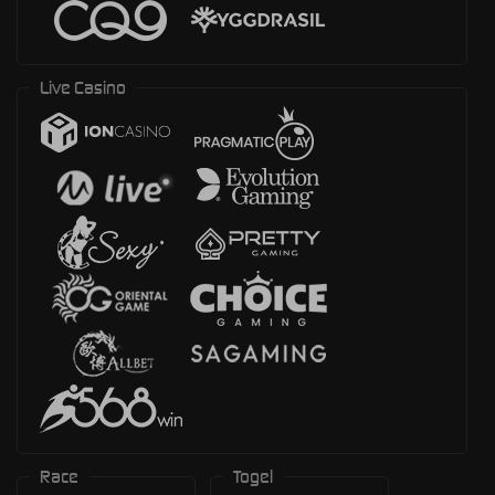
Live Casino
Race
Togel