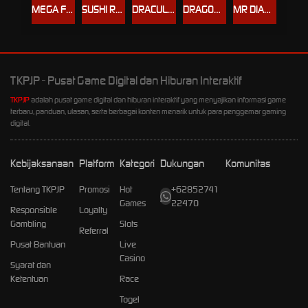
MEGA FORTUNE OX
SUSHI RUSH
DRACULA’S CASTLE BANQUET
DRAGON FORTUNE
MR DIAMOND DELUXE
TKPJP - Pusat Game Digital dan Hiburan Interaktif
TKPJP
adalah pusat game digital dan hiburan interaktif yang menyajikan informasi game
terbaru, panduan, ulasan, serta berbagai konten menarik untuk para penggemar gaming
digital.
Kebijaksanaan
Platform
Kategori
Dukungan
Komunitas
Tentang TKPJP
Promosi
Hot
+62852741
Games
22470
Responsible
Loyalty
Gambling
Slots
Referral
Pusat Bantuan
Live
Casino
Syarat dan
Ketentuan
Race
Togel