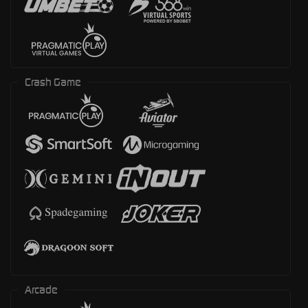
Crash Game
Arcade