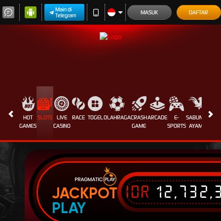
Main di
MASUK
DAFTAR
Telegram
HOT
SLOTS
LIVE
RACE
TOGEL
OLAHRAGA
CRASH
ARCADE
E-
SABUNG
PROM
GAMES
CASINO
GAME
SPORTS
AYAM
IDR
12,732,
JACKPOT
PLAY