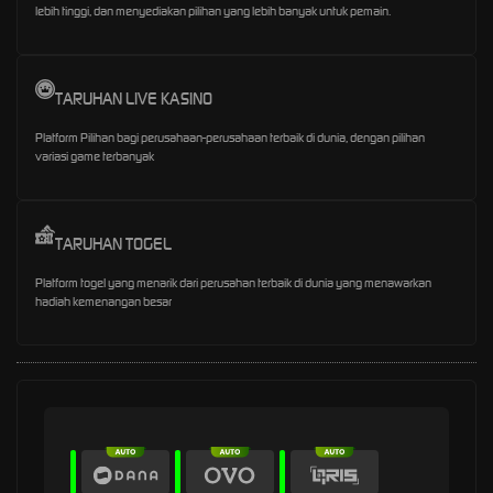
lebih tinggi, dan menyediakan pilihan yang lebih banyak untuk pemain.
TARUHAN LIVE KASINO
Platform Pilihan bagi perusahaan-perusahaan terbaik di dunia, dengan pilihan
variasi game terbanyak
TARUHAN TOGEL
Platform togel yang menarik dari perusahan terbaik di dunia yang menawarkan
hadiah kemenangan besar