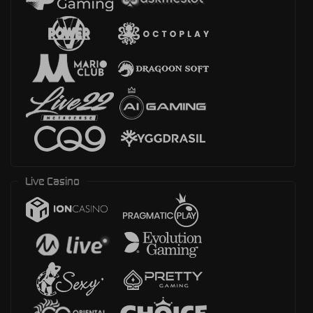
Live Casino