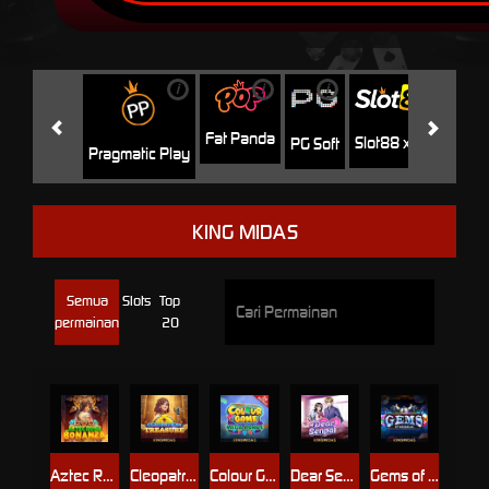
i
i
i
i
i
Facha
Fat Panda
Slot88 x PP
PG Soft
Pragmatic Play
KING MIDAS
Semua
Slots
Top
permainan
20
Aztec Rush Bonanza
Cleopatra's Treasure
Colour Game Mega Bonus
Dear Senpai
Gems of Valhalla