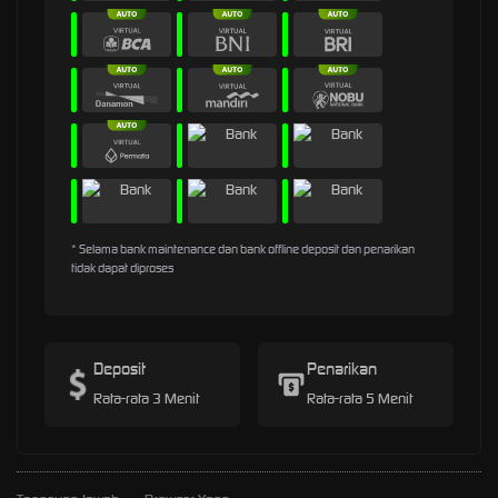
* Selama bank maintenance dan bank offline deposit dan penarikan
tidak dapat diproses
Deposit
Penarikan
Rata-rata 3 Menit
Rata-rata 5 Menit