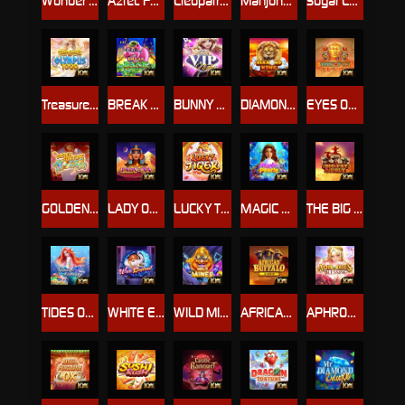
Wonder Ace
Aztec Fortune
Cleopatra's Fortune Ways
Mahjong Dragon Ways
Sugar Candy Bonanza
Treasures of Olympus 1000
BREAK THE BANK
BUNNY VIP NIGHT
DIAMOND KING
EYES OF RA
GOLDEN FORTUNE HORSE
LADY OF RA
LUCKY TIGER
MAGIC PEARLS
THE BIG THE FAT THE UGLY
TIDES OF FORTUNE
WHITE ELEPHANT
WILD MINER
AFRICAN BUFFALO 5000
APHRODITE’S BLESSING