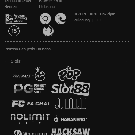
Tanggung Jawab
Browser Yang
Bermain
Didukung
©2026 TKPJP. Hak cipta
dilindungi | 18+
Platform Penyedia Layanan
Slots