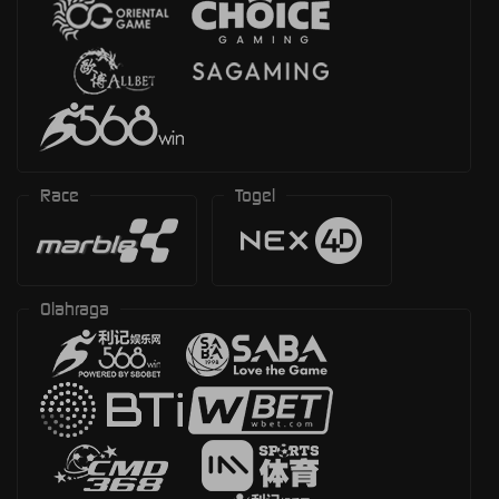
Race
Togel
Olahraga