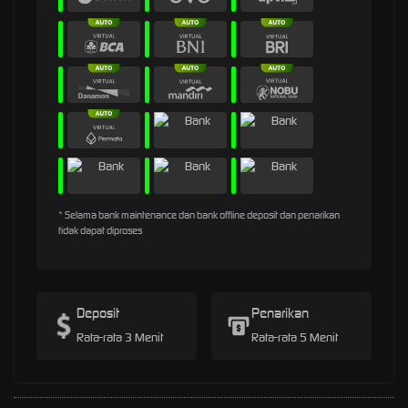
* Selama bank maintenance dan bank offline deposit dan penarikan
tidak dapat diproses
Deposit
Penarikan
Rata-rata 3 Menit
Rata-rata 5 Menit