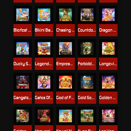
Bierfest Delight
Bikini Babes
Chasing Leprechaun Coins
Countdown to Fortune
Dragon Wonder
Ducky Spin
Legendary El Toro
Empress of the Black Seas
Forbidden Island
Longevity dragon(Fulong)
Gangster's Paradise
Gates Of Kunlun
God of Fortune
Gold Seekers
Golden Gallop