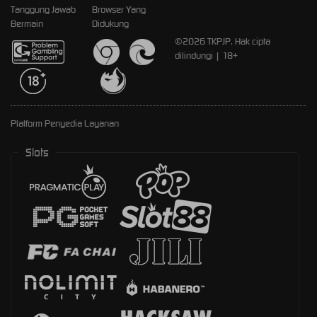
Tanggung Jawab
Browser Yang
Bermain
Didukung
©2026 TKPJP. Hak cipta
dilindungi | 18+
Platform Penyedia Layanan
Slots