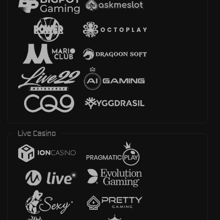
Live Casino