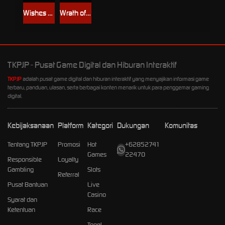
Wishes of the Genie
Wrath of Zeus
TKPJP - Pusat Game Digital dan Hiburan Interaktif
TKPJP
adalah pusat game digital dan hiburan interaktif yang menyajikan informasi game
terbaru, panduan, ulasan, serta berbagai konten menarik untuk para penggemar gaming
digital.
Kebijaksanaan
Platform
Kategori
Dukungan
Komunitas
Tentang TKPJP
Promosi
Hot
+62852741
Games
22470
Responsible
Loyalty
Gambling
Slots
Referral
Pusat Bantuan
Live
Casino
Syarat dan
Ketentuan
Race
Togel