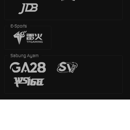
E-Sports
Sabung Ayam