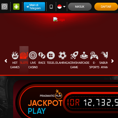
Main di
MASUK
DAFTAR
Telegram
HOT
SLOTS
LIVE
RACE
TOGEL
OLAHRAGA
CRASH
ARCADE
E-
SABUNG
PROM
GAMES
CASINO
GAME
SPORTS
AYAM
IDR
12,732,
JACKPOT
PLAY