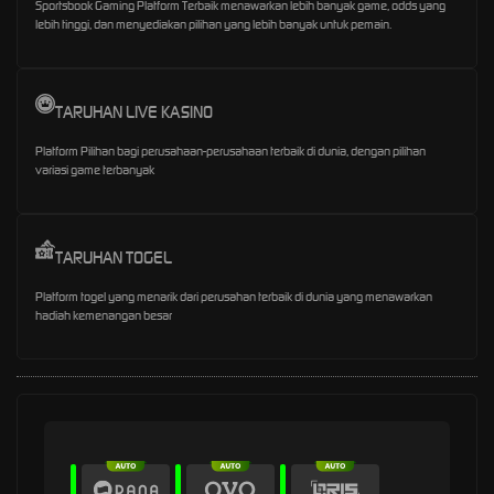
Sportsbook Gaming Platform Terbaik menawarkan lebih banyak game, odds yang
lebih tinggi, dan menyediakan pilihan yang lebih banyak untuk pemain.
TARUHAN LIVE KASINO
Platform Pilihan bagi perusahaan-perusahaan terbaik di dunia, dengan pilihan
variasi game terbanyak
TARUHAN TOGEL
Platform togel yang menarik dari perusahan terbaik di dunia yang menawarkan
hadiah kemenangan besar