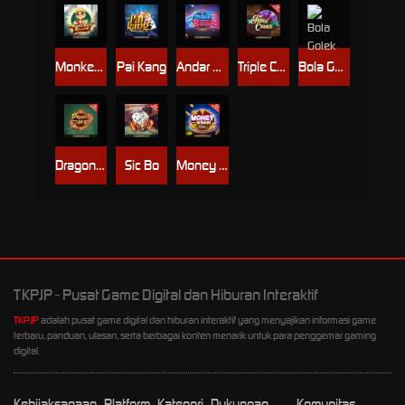
Monkey King Roulette
Pai Kang
Andar Bahar
Triple Chance
Bola Golek
Dragon Tiger 2
Sic Bo
Money Wheel Deluxe
TKPJP - Pusat Game Digital dan Hiburan Interaktif
TKPJP
adalah pusat game digital dan hiburan interaktif yang menyajikan informasi game
terbaru, panduan, ulasan, serta berbagai konten menarik untuk para penggemar gaming
digital.
Kebijaksanaan
Platform
Kategori
Dukungan
Komunitas