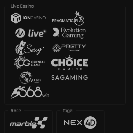
Live Casino
Race
Togel