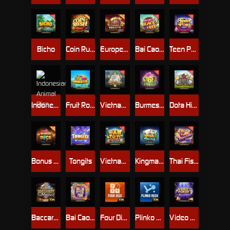
Bicho
Coin Rush Deluxe
European Roulette
Bai Cao Black & Red
Teen Patti Versus
Indonesian Animal Dice
Fruit Roulette
Vietnam Fish Prawn Crab
Burmese 6 Animals
Dota Hi-Lo
Bonus Dice
Tongits
Vietnam Rock Paper Scissors
Kingmaker Pok Deng
Thai Fish Prawn Crab GO!
Baccarat: Multi
Bai Cao Mystic Four
Four Dice
Plinko Rush
Video Poker