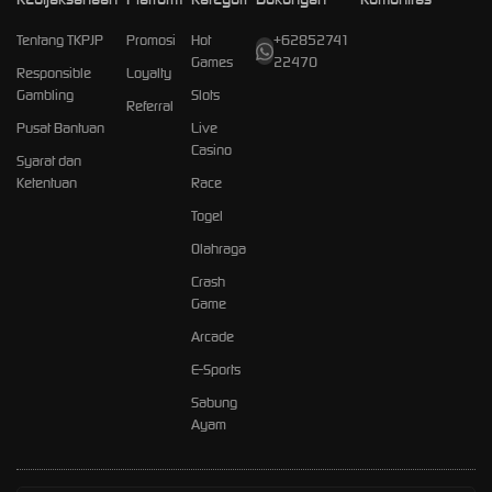
Tentang TKPJP
Promosi
Hot
+62852741
Games
22470
Responsible
Loyalty
Gambling
Slots
Referral
Pusat Bantuan
Live
Casino
Syarat dan
Ketentuan
Race
Togel
Olahraga
Crash
Game
Arcade
E-Sports
Sabung
Ayam